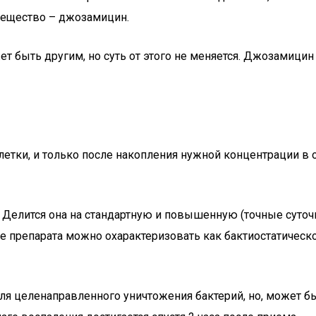
вещество – джозамицин.
ет быть другим, но суть от этого не меняется. Джозамици
летки, и только после накопления нужной концентрации в 
 Делится она на стандартную и повышенную (точные суточ
ие препарата можно охарактеризовать как бактиостатическ
для целенаправленного уничтожения бактерий, но, может