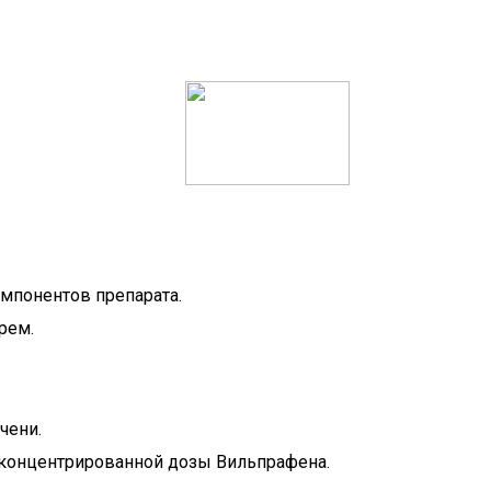
мпонентов препарата.
рем.
чени.
а концентрированной дозы Вильпрафена.