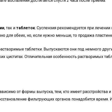
ге воспаления достигается спустя 2 часа после приема.
ии
, так и
таблеток
. Суспензия рекомендуется при лечении
но для обеих, но, если нужно меньше, то продажа пластинк
 растворимые таблетки. Выпускаются они под немного дру
их циститах. Отличительная особенность растворимых табл
висимо от формы выпуска, тем, кто имеет расстройства и 
 восстановление фильтрующих органов понадобится время.