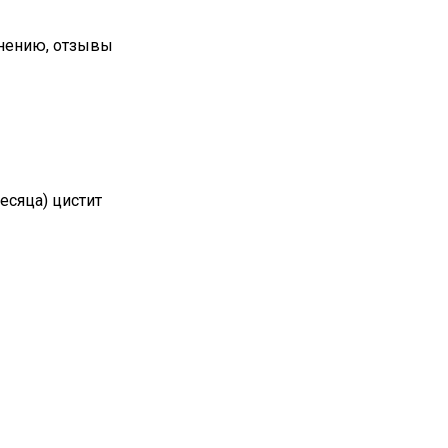
енению, отзывы
сяца) цистит