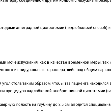
 катетера), соединенной другим концом с наружным резерв
етодами антеградной цистостомии (надлобковый способ) и
ми мочеиспускания, как в качестве временной меры, так 
тного и эпидурального характера, либо под общим наркоз
угол стола таким образом, чтобы таз пациента находился
ная процедура надлобковой внебрюшинной цистотомии (в
зырную полость на глубину до 2,5 см вводится специальна