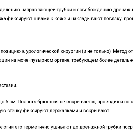
зделению направляющей трубки и освобождению дренажног
ажа фиксируют швами к коже и накладывают повязку, про
озицию в урологической хирургии (и не только). Метод о
ации на моче-пузырном органе, требующем более детальн
стезии.
до 5 см. Полость брюшная не вскрывается, проводится пос
ную стенку фиксируют держалками и вскрывают.
тологии его герметично ушивают до дренажной трубки по