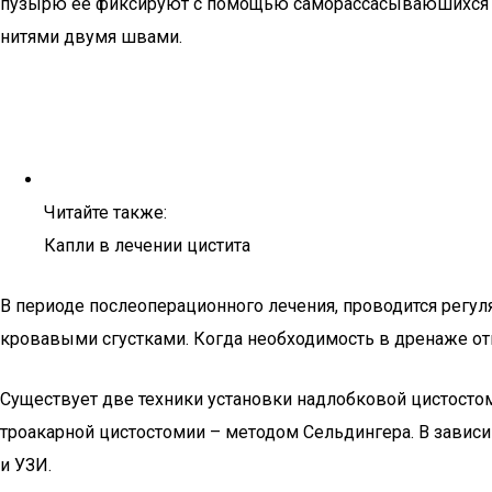
пузырю ее фиксируют с помощью саморассасываюшихся х
нитями двумя швами.
Читайте также:
Капли в лечении цистита
В периоде послеоперационного лечения, проводится регу
кровавыми сгустками. Когда необходимость в дренаже отпа
Существует две техники установки надлобковой цистостом
троакарной цистостомии – методом Сельдингера. В зависи
и УЗИ.