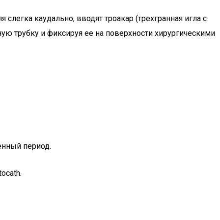
 слегка каудально, вводят троакар (трехгранная игла с
ную трубку и фиксируя ее на поверхности хирургическими
енный период.
ocath.