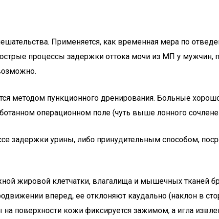
шательства. Применяется, как временная мера по отведен
 острые процессы задержки оттока мочи из МП у мужчин, 
евозможно.
тся методом пункционного дренирования. Больные хорошо
работанном операционном поле (чуть выше лонного сочлене
е задержки урины, либо принудительным способом, посред
жной жировой клетчатки, влагалища и мышечных тканей 
продвижении вперед, ее отклоняют каудально (наклон в ст
 на поверхности кожи фиксируется зажимом, а игла извлек