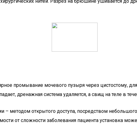
ирургических нитей. Разрез на брюшине ушивается до д
лярное промывание мочевого пузыря через цистостому, дл
дает, дренажная система удаляется, а свищ на теле в тече
и – методом открытого доступа, посредством небольшого 
мости от сложности заболевания пациента установка может