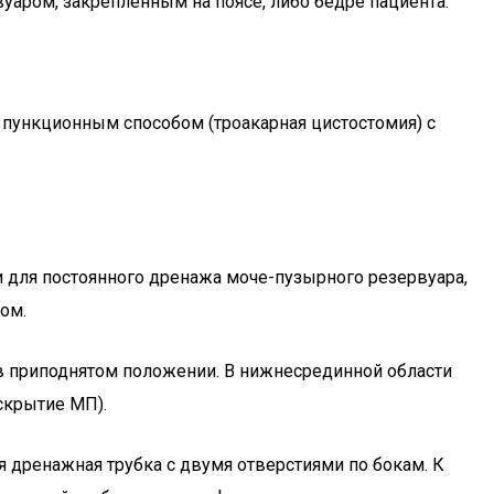
уаром, закрепленным на поясе, либо бедре пациента.
 пункционным способом (троакарная цистостомия) с
и для постоянного дренажа моче-пузырного резервуара,
ом.
 в приподнятом положении. В нижнесрединной области
скрытие МП).
я дренажная трубка с двумя отверстиями по бокам. К