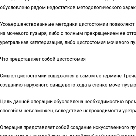
обусловлено рядом недостатков методологического харак
Усовершенствованные методики цистостомии позволяют о
из мочевого пузыря, либо с полным прекращением ее отток
уретральная катетеризация, либо цистостомия мочевого пу
Что представляет собой цистостомия
Смысл цистостомии содержится в самом ее термине. Гречес
созданию наружного свищевого хода в стенке моче-пузыр
Цель данной операции обусловлена необходимостью време
способом невозможен, вследствие непроходимости уретра
Операция представляет собой создание искусственного пу