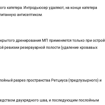
о катетера. Интродьюсер удаляют, на конце катетера
питанную антисептиком.
ткрытого дренирования МП применяется только при острой
ой ревизии резервуарной полости (удаление кровавых
лойный разрез пространства Ретциуса (предпузырного) и
средством двухрядного шва, и последующим послойным