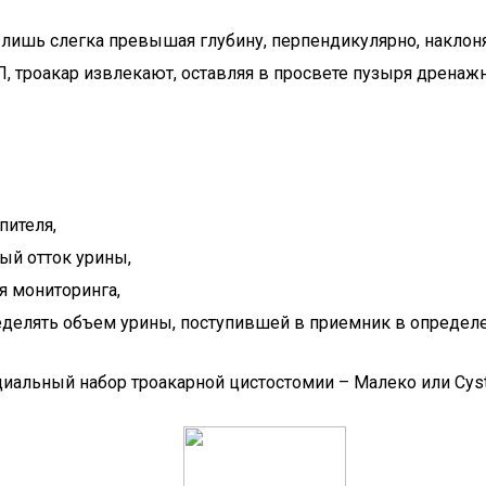
 лишь слегка превышая глубину, перпендикулярно, наклоняя
П, троакар извлекают, оставляя в просвете пузыря дренаж
пителя,
й отток урины,
я мониторинга,
делять объем урины, поступившей в приемник в определ
иальный набор троакарной цистостомии – Малеко или Cyst