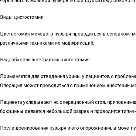
через него в мочевой пузырь полой трубки (надлобкового
Виды цистостомии
Цистостомия мочевого пузыря проводиться в основном, м
различными техниками их модификаций.
Надлобковая антеградная цистостомия
Применяется для отведения урины у пациентов с проблема
Операция может проводиться с применением анестезии мес
Пациента укладывают на операционный стол, приподнимая 
брюшины делается небольшой разрез и проводится типич
После дренирования пузыря и его опорожнения, в моче-пу