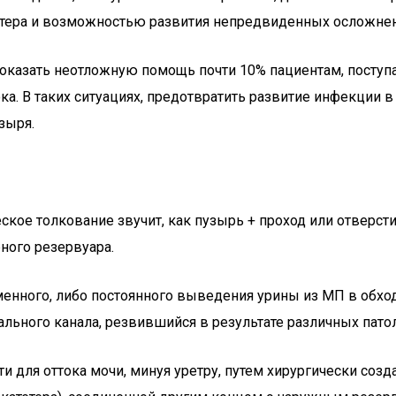
тера и возможностью развития непредвиденных осложнени
казать неотложную помощь почти 10% пациентам, поступ
а. В таких ситуациях, предотвратить развитие инфекции в
зыря.
кое толкование звучит, как пузырь + проход или отверсти
ного резервуара.
нного, либо постоянного выведения урины из МП в обход 
льного канала, резвившийся в результате различных пато
ти для оттока мочи, минуя уретру, путем хирургически со