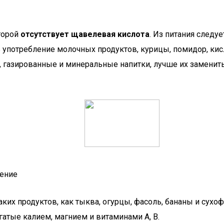
торой
отсутствует щавелевая кислота
. Из питания следу
потребление молочных продуктов, курицы, помидор, кислы
 газированные и минеральные напитки, лучше их заменить 
чение
аких продуктов, как тыква, огурцы, фасоль, бананы и сух
атые калием, магнием и витаминами А, В.