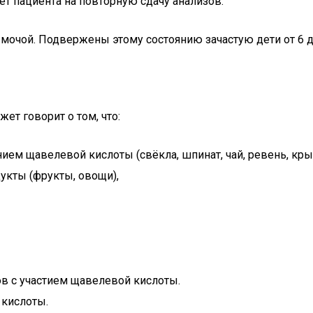
ет пациента на повторную сдачу анализов.
мочой. Подвержены этому состоянию зачастую дети от 6 до 
ет говорит о том, что:
ем щавелевой кислоты (свёкла, шпинат, чай, ревень, кр
укты (фрукты, овощи),
в с участием щавелевой кислоты.
 кислоты.