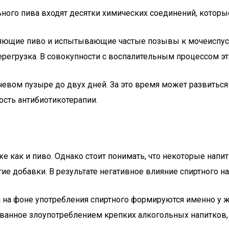
льного пива входят десятки химических соединений, котор
ебляющие пиво и испытывающие частые позывы к мочеиспус
регрузка. В совокупности с воспалительным процессом эта
евом пузыре до двух дней. За это время может развиться 
ость антибиотикотерапии.
же как и пиво. Однако стоит понимать, что некоторые напит
гие добавки. В результате негативное влияние спиртного н
та на фоне употребления спиртного формируются именно у 
ванное злоупотреблением крепких алкогольных напитков,